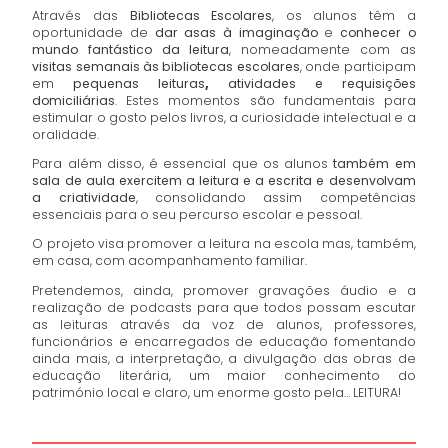
Através das
Bibliotecas Escolares
, os alunos têm a
oportunidade de
dar asas à imaginação
e
conhecer o
mundo fantástico da leitura
, nomeadamente com as
visitas semanais às bibliotecas escolares
, onde participam
em
pequenas leituras
,
atividades e requisições
domiciliárias
. Estes momentos são fundamentais para
estimular o gosto pelos livros, a curiosidade intelectual e a
oralidade.
Para além disso, é essencial que os alunos
também em
sala de aula exercitem a leitura e a escrita e desenvolvam
a criatividade
, consolidando assim competências
essenciais para o seu percurso escolar e pessoal.
O projeto visa promover a leitura na escola mas, também,
em casa, com acompanhamento familiar.
Pretendemos, ainda, promover gravações áudio e a
realização de podcasts para que todos possam escutar
as leituras através da voz de alunos, professores,
funcionários e encarregados de educação fomentando
ainda mais, a interpretação, a divulgação das obras de
educação literária, um maior conhecimento do
património local e claro, um enorme gosto pela… LEITURA!