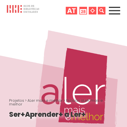
Projetos
>
ALer mais e melhor
>
Escolas aLeR mais e
melhor
Ser+Aprender+ a Ler+