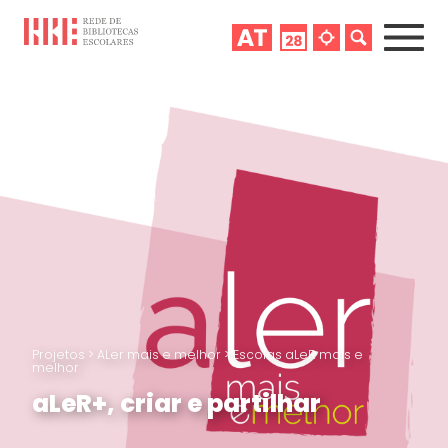
Projetos
>
ALer mais e melhor
>
Escolas aLeR mais e
melhor
aLeR+, criar e partilhar