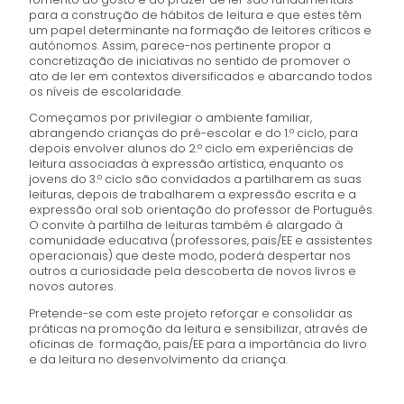
para a construção de hábitos de leitura e que estes têm
um papel determinante na formação de leitores críticos e
autónomos. Assim, parece-nos pertinente propor a
concretização de iniciativas no sentido de promover o
ato de ler em contextos diversificados e abarcando todos
os níveis de escolaridade.
Começamos por privilegiar o ambiente familiar,
abrangendo crianças do pré-escolar e do 1.º ciclo, para
depois envolver alunos do 2.º ciclo em experiências de
leitura associadas à expressão artística, enquanto os
jovens do 3.º ciclo são convidados a partilharem as suas
leituras, depois de trabalharem a expressão escrita e a
expressão oral sob orientação do professor de Português.
O convite à partilha de leituras também é alargado à
comunidade educativa (professores, pais/EE e assistentes
operacionais) que deste modo, poderá despertar nos
outros a curiosidade pela descoberta de novos livros e
novos autores.
Pretende-se com este projeto reforçar e consolidar as
práticas na promoção da leitura e sensibilizar, através de
oficinas de formação, pais/EE para a importância do livro
e da leitura no desenvolvimento da criança.