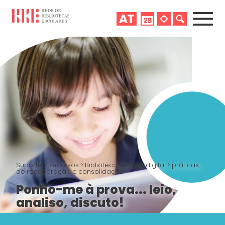
Suporte
>
Recursos
>
Biblioteca escolar digital
>
práticas
de recuperação e consolidação
Ponho-me à prova... leio,
analiso, discuto!