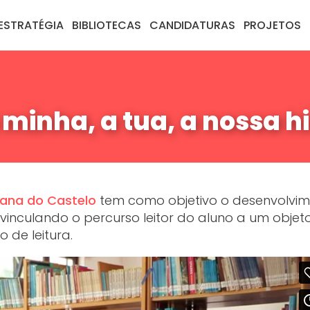
ESTRATÉGIA
BIBLIOTECAS
CANDIDATURAS
PROJETOS
a minha, a tua, a nossa h
iana do Castelo
tem como objetivo o desenvolvi
 vinculando o percurso leitor do aluno a um objet
 de leitura.