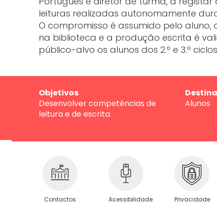
Português e diretor de turma, a registar 
leituras realizadas autonomamente dura
O compromisso é assumido pelo aluno, a
na biblioteca e a produção escrita é va
público-alvo os alunos dos 2.º e 3.º ciclos
Objetivos
Destina
Desenvolver competências de
Alunos
leitura e de escrita.
Privacidade
Contactos
Acessibilidade