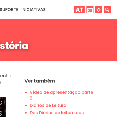
SUPORTE
INICIATIVAS
istória
mento
Ver também
o
Vídeo de apresentação
parte
2
Diários de Leitura
Dos Diários de leitura aos