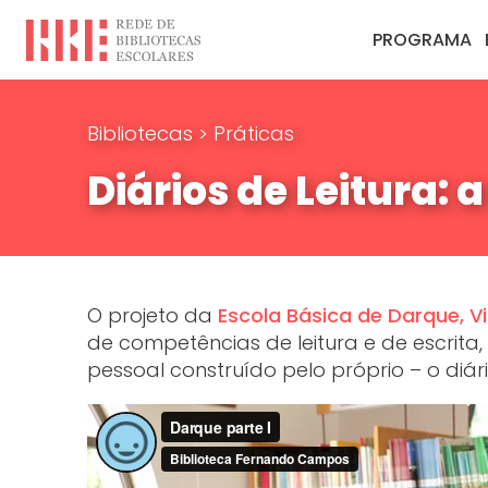
PROGRAMA
Bibliotecas
>
Práticas
Diários de Leitura: 
O projeto da
Escola Básica de Darque, V
de competências de leitura e de escrita,
pessoal construído pelo próprio – o diário