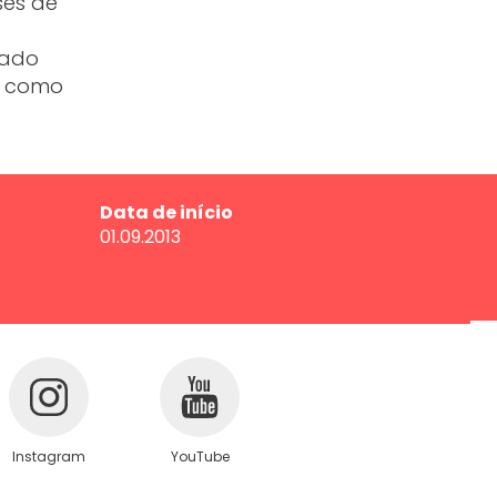
ses de
bado
em como
Data de início
01.09.2013
Instagram
YouTube