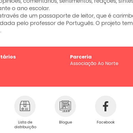
opiniões, comentários, sentimentos, reações, sínte
nte o ano escolar.
través de um passaporte de leitor, que é carim
lidada pelo professor de Português. O projeto t
.
tários
Parceria
Associação Ao Norte
Lista de
Blogue
Facebook
distribuição