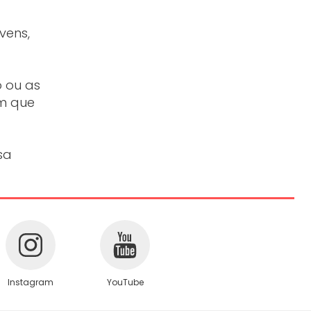
vens,
 ou as
em que
sa
Instagram
YouTube