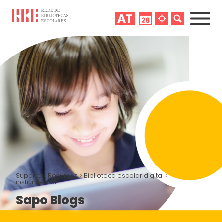
Suporte
>
Recursos
>
Biblioteca escolar digital
>
instrumentos
Sapo Blogs