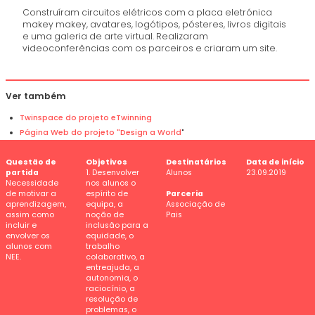
Construíram circuitos elétricos com a placa eletrónica
makey makey, avatares, logótipos, pósteres, livros digitais
e uma galeria de arte virtual. Realizaram
videoconferências com os parceiros e criaram um site.
Ver também
Twinspace do projeto eTwinning
Página Web do projeto "Design a World
"
Questão de
Objetivos
Destinatários
Data de início
partida
1. Desenvolver
Alunos
23.09.2019
Necessidade
nos alunos o
de motivar a
espírito de
Parceria
aprendizagem,
equipa, a
Associação de
assim como
noção de
Pais
incluir e
inclusão para a
envolver os
equidade, o
alunos com
trabalho
NEE.
colaborativo, a
entreajuda, a
autonomia, o
raciocínio, a
resolução de
problemas, o