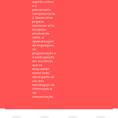
espírito crítico
e o
pensamento
computacional;
2. Desenvolver
projetos
nacionais e/ou
europeus,
envolvendo
robôs, a
aprendizagem
de linguagens
de
programação e
a participação
em iniciativas
que se
enquadrem
numa visão
abrangente do
uso das
tecnologias da
informação e
da
comunicação.