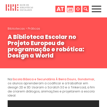
Bibliotecas
>
Práticas
A Biblioteca Escolar no
Projeto Europeu de
programação e robótica:
Design a World
Na
Escola Básica e Secundária À Beira Douro, Gondomar
,
os alunos aprenderam a codificar e a trabalhar em
design 2D e 3D. Usaram o Scratch 3.0 e o Tinkercad, a fim
de criarem diálogos, animações e projetarem a escola
ideal.