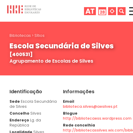
Bibliotecas
>
Sítios
Escola Secundária de Silves
[400531]
Agrupamento de Escolas de Silves
Identificação
Informações
Sede
Escola Secundária
Email
de Silves
biblioteca.silves@aesilves.pt
Concelho
Silves
Blogue
http://bibliotecaess.wordpress.com
Endereço
Lg. da
República
Rede concelhia
http://bibliotecassilves.wix.com/bib
Localidade
Silves