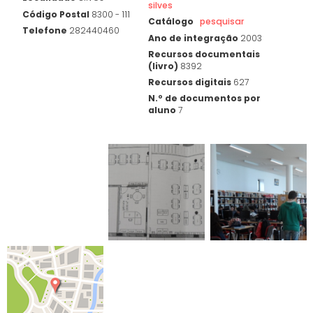
silves
Código Postal
8300 - 111
Catálogo
pesquisar
Telefone
282440460
Ano de integração
2003
Recursos documentais
(livro)
8392
Recursos digitais
627
N.º de documentos por
aluno
7