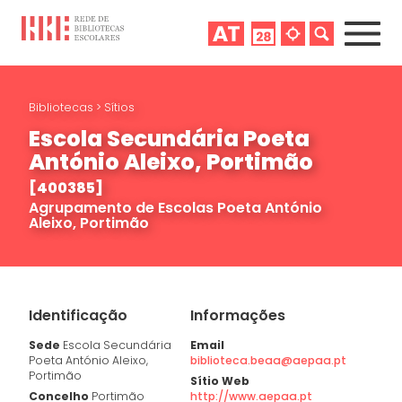
Bibliotecas
>
Sítios
Escola Secundária Poeta
António Aleixo, Portimão
[400385]
Agrupamento de Escolas Poeta António
Aleixo, Portimão
Identificação
Informações
Sede
Escola Secundária
Email
Poeta António Aleixo,
biblioteca.beaa@aepaa.pt
Portimão
Sítio Web
Concelho
Portimão
http://www.aepaa.pt