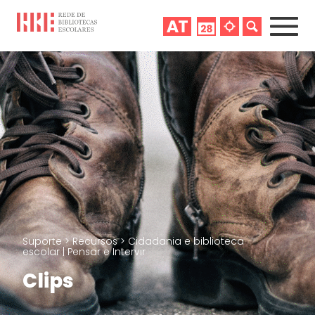
Suporte
>
Recursos
>
Cidadania e biblioteca
escolar | Pensar e Intervir
Clips