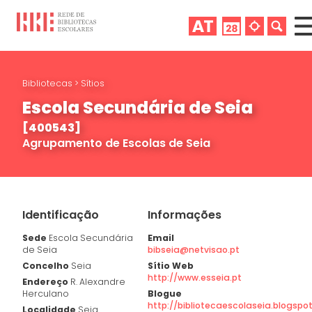
Bibliotecas
>
Sítios
Escola Secundária de Seia
[400543]
Agrupamento de Escolas de Seia
Identificação
Informações
Sede
Escola Secundária
Email
de Seia
bibseia@netvisao.pt
Concelho
Seia
Sítio Web
http://www.esseia.pt
Endereço
R. Alexandre
Herculano
Blogue
http://bibliotecaescolaseia.blogspo
Localidade
Seia