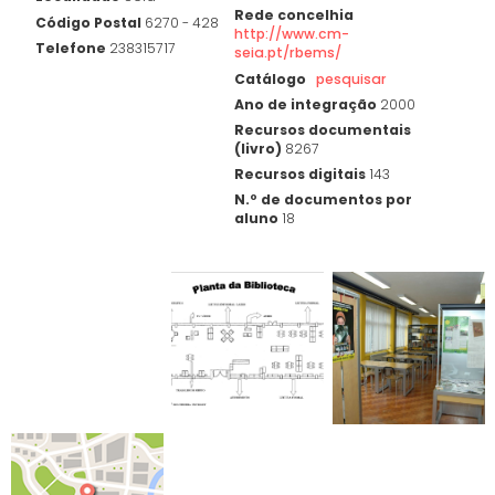
Rede concelhia
Código Postal
6270 - 428
http://www.cm-
Telefone
238315717
seia.pt/rbems/
Catálogo
pesquisar
Ano de integração
2000
Recursos documentais
(livro)
8267
Recursos digitais
143
N.º de documentos por
aluno
18