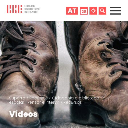
Suporte
>
Recursos
>
Cidadania e biblioteca
escolar | Pensar e Intervir
>
Recursos
Vídeos