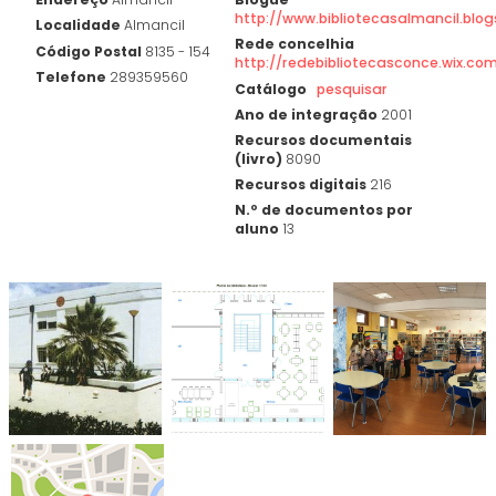
http://www.bibliotecasalmancil.blo
Localidade
Almancil
Rede concelhia
Código Postal
8135 - 154
http://redebibliotecasconce.wix.co
Telefone
289359560
Catálogo
pesquisar
Ano de integração
2001
Recursos documentais
(livro)
8090
Recursos digitais
216
N.º de documentos por
aluno
13