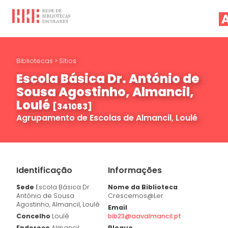
Bibliotecas
>
Sítios
Escola Básica Dr. António de
Sousa Agostinho, Almancil,
Loulé
[341083]
Agrupamento de Escolas de Almancil, Loulé
Identificação
Informações
Sede
Escola Básica Dr.
Nome da Biblioteca
António de Sousa
Crescemos@Ler
Agostinho, Almancil, Loulé
Email
Concelho
Loulé
bib23@aavalmancil.pt
Endereço
Almancil
Blogue